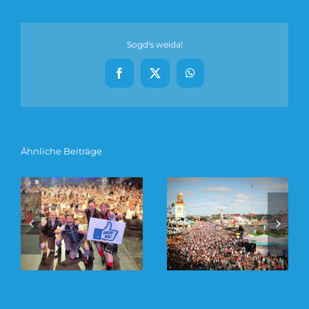
Sogd's weida!
Facebook
X
WhatsApp
Ähnliche Beiträge
Es geht wieder los –
16 Tage VOLLGAS auf
Tourstart 2024 am
dem Oktoberfest 2024
12.02.