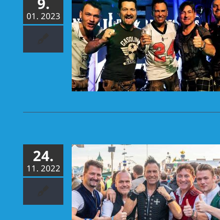
9.
01. 2023
iad Di 2022 –
tes neues Jahr
24.
11. 2022
es Jahr – Tour
ich beendet