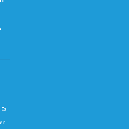
am
s
 Es
hen