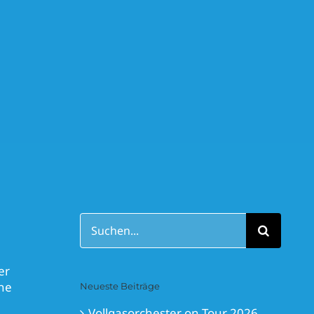
Suche
nach:
er
ine
Neueste Beiträge
Vollgasorchester on Tour 2026