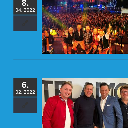
8.
04. 2022
BVO-Tour 2022
. April in
urg
6.
02. 2022
t mit Telamo